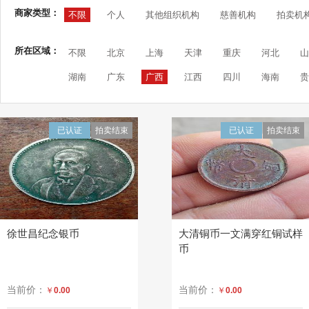
商家类型：
不限
个人
其他组织机构
慈善机构
拍卖机
所在区域：
不限
北京
上海
天津
重庆
河北
山
湖南
广东
广西
江西
四川
海南
贵
已认证
拍卖结束
已认证
拍卖结束
徐世昌纪念银币
大清铜币一文满穿红铜试样
币
当前价：
当前价：
￥
0.00
￥
0.00