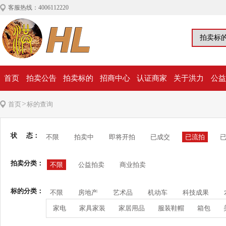
客服热线：4006112220
首页
拍卖公告
拍卖标的
招商中心
认证商家
关于洪力
公益
>
首页
标的查询
状 态：
不限
拍卖中
即将开拍
已成交
已流拍
拍卖分类：
不限
公益拍卖
商业拍卖
标的分类：
不限
房地产
艺术品
机动车
科技成果
家电
家具家装
家居用品
服装鞋帽
箱包