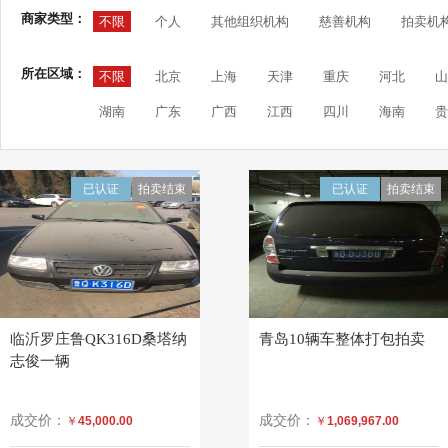
商家类型：
不限
个人
其他组织机构
慈善机构
拍卖机
所在区域：
不限
北京
上海
天津
重庆
河北
山
湖南
广东
广西
江西
四川
海南
贵
已认证
拍卖结束
已认证
拍卖结束
临沂罗庄鲁QK316D桑塔纳
青岛10辆车整体打包拍卖
志俊一辆
成交价：
成交价：
￥
45,000.00
￥
1,069,967.00