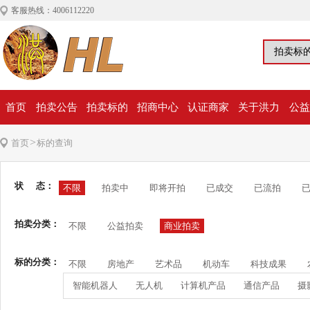
客服热线：4006112220
首页
拍卖公告
拍卖标的
招商中心
认证商家
关于洪力
公益
>
首页
标的查询
状 态：
不限
拍卖中
即将开拍
已成交
已流拍
拍卖分类：
不限
公益拍卖
商业拍卖
标的分类：
不限
房地产
艺术品
机动车
科技成果
智能机器人
无人机
计算机产品
通信产品
摄