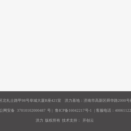
北礼士路甲98号阜城大厦B座421室 洪力基地：济南市高新区舜华路2000号舜
公网安备
37010102000487
号
|
鲁ICP备16042217号-1
| 客服电话：40061122
洪力 版权所有 技术支持：
开创云