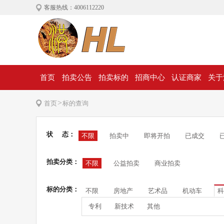
客服热线：4006112220
首页
拍卖公告
拍卖标的
招商中心
认证商家
关于
>
首页
标的查询
状 态：
不限
拍卖中
即将开拍
已成交
拍卖分类：
不限
公益拍卖
商业拍卖
标的分类：
不限
房地产
艺术品
机动车
科
专利
新技术
其他