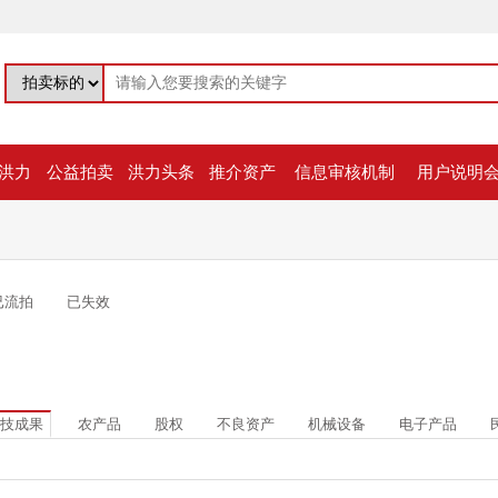
洪力
公益拍卖
洪力头条
推介资产
信息审核机制
用户说明
已流拍
已失效
技成果
农产品
股权
不良资产
机械设备
电子产品