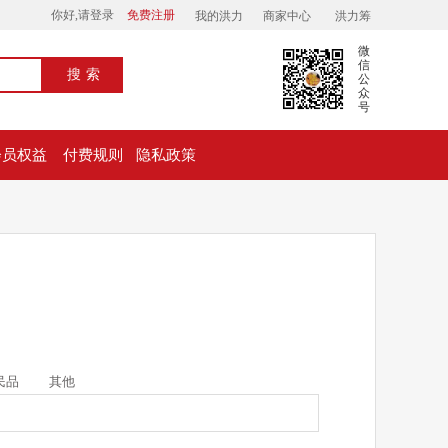
你好,请登录
免费注册
我的洪力
商家中心
洪力筹
微
信
搜索
公
众
号
会员权益
付费规则
隐私政策
民品
其他