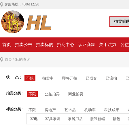
客服热线：4006112220
首页
拍卖公告
拍卖标的
招商中心
认证商家
关于洪力
公益
>
首页
标的查询
状 态：
不限
拍卖中
即将开拍
已成交
已流拍
拍卖分类：
不限
公益拍卖
商业拍卖
标的分类：
不限
房地产
艺术品
机动车
科技成果
家电
家具家装
家居用品
服装鞋帽
箱包