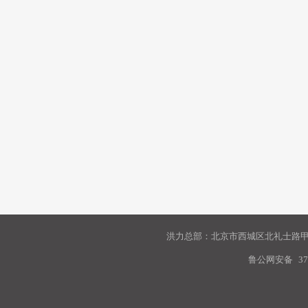
洪力总部：北京市西城区北礼士路甲9
鲁公网安备
37