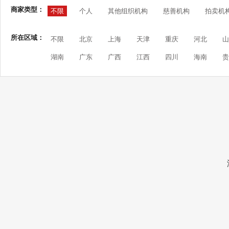
商家类型：
不限
个人
其他组织机构
慈善机构
拍卖机
所在区域：
不限
北京
上海
天津
重庆
河北
山
湖南
广东
广西
江西
四川
海南
贵