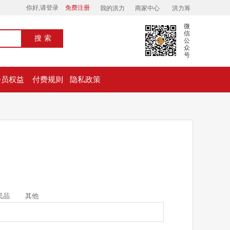
你好,请登录
免费注册
我的洪力
商家中心
洪力筹
微
信
搜索
公
众
号
会员权益
付费规则
隐私政策
民品
其他