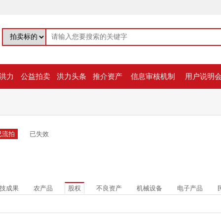
洪力
公益拍卖
洪力头条
推介资产
信息审核机制
用户说明
已流拍
已失效
技成果
农产品
股权
不良资产
机械设备
电子产品