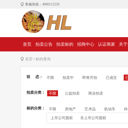
客服热线：4006112220
首页
拍卖公告
拍卖标的
招商中心
认证商家
关于
>
首页
标的查询
状 态：
不限
拍卖中
即将开拍
已成交
拍卖分类：
不限
公益拍卖
商业拍卖
标的分类：
不限
房地产
艺术品
机动车
科
上市公司股权
非上市公司股权