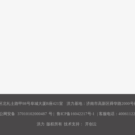
北礼士路甲98号阜城大厦B座421室 洪力基地：济南市高新区舜华路2000号舜
公网安备
37010102000487
号
|
鲁ICP备16042217号-1
| 客服电话：40061122
洪力 版权所有 技术支持：
开创云