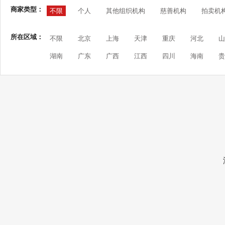
商家类型：
不限
个人
其他组织机构
慈善机构
拍卖机
所在区域：
不限
北京
上海
天津
重庆
河北
山
湖南
广东
广西
江西
四川
海南
贵