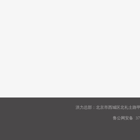
洪力总部：北京市西城区北礼士路甲9
鲁公网安备
37