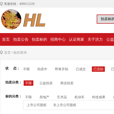
客服热线：4006112220
首页
拍卖公告
拍卖标的
招商中心
认证商家
关于洪力
公益
>
首页
标的查询
状 态：
不限
拍卖中
即将开拍
已成交
已流拍
拍卖分类：
不限
公益拍卖
商业拍卖
标的分类：
不限
房地产
艺术品
机动车
科技成果
上市公司股权
非上市公司股权