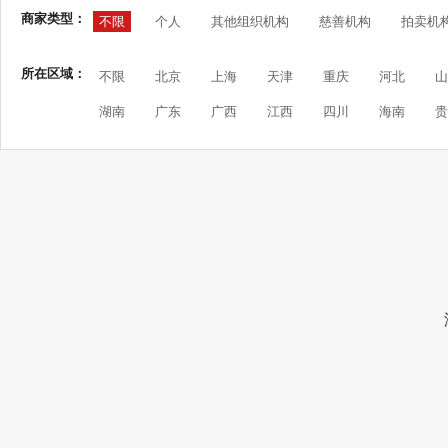
商家类型：
不限
个人
其他组织机构
慈善机构
拍卖机
所在区域：
不限
北京
上海
天津
重庆
河北
山
湖南
广东
广西
江西
四川
海南
贵