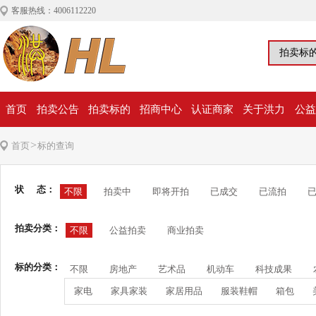
客服热线：4006112220
首页
拍卖公告
拍卖标的
招商中心
认证商家
关于洪力
公益
>
首页
标的查询
状 态：
不限
拍卖中
即将开拍
已成交
已流拍
拍卖分类：
不限
公益拍卖
商业拍卖
标的分类：
不限
房地产
艺术品
机动车
科技成果
家电
家具家装
家居用品
服装鞋帽
箱包