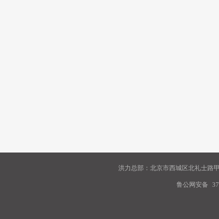
洪力总部：北京市西城区北礼士路甲9
鲁公网安备
37