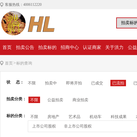
客服热线：4006112220
首页
拍卖公告
拍卖标的
招商中心
认证商家
关于洪力
公益
>
首页
标的查询
状 态：
不限
拍卖中
即将开拍
已成交
已流拍
拍卖分类：
不限
公益拍卖
商业拍卖
标的分类：
不限
房地产
艺术品
机动车
科技成果
上市公司股权
非上市公司股权