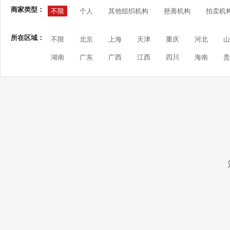
商家类型：
不限
个人
其他组织机构
慈善机构
拍卖机
所在区域：
不限
北京
上海
天津
重庆
河北
山
湖南
广东
广西
江西
四川
海南
贵