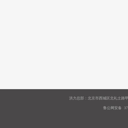
洪力总部：北京市西城区北礼士路甲9
鲁公网安备
37