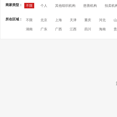
商家类型：
不限
个人
其他组织机构
慈善机构
拍卖机
所在区域：
不限
北京
上海
天津
重庆
河北
山
湖南
广东
广西
江西
四川
海南
贵