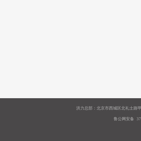
洪力总部：北京市西城区北礼士路甲9
鲁公网安备
37