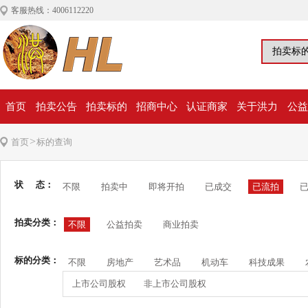
客服热线：4006112220
首页
拍卖公告
拍卖标的
招商中心
认证商家
关于洪力
公益
>
首页
标的查询
状 态：
不限
拍卖中
即将开拍
已成交
已流拍
拍卖分类：
不限
公益拍卖
商业拍卖
标的分类：
不限
房地产
艺术品
机动车
科技成果
上市公司股权
非上市公司股权