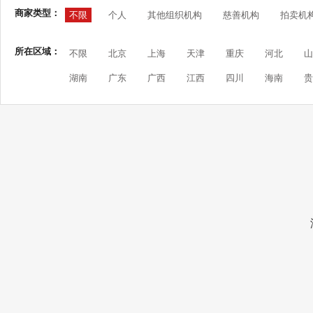
商家类型：
不限
个人
其他组织机构
慈善机构
拍卖机
所在区域：
不限
北京
上海
天津
重庆
河北
山
湖南
广东
广西
江西
四川
海南
贵