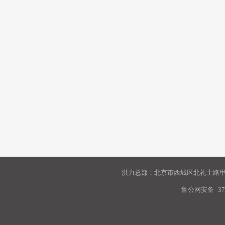
洪力总部：北京市西城区北礼士路甲9
鲁公网安备
37