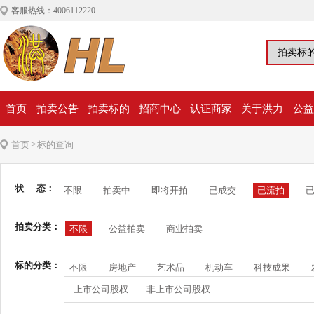
客服热线：4006112220
首页
拍卖公告
拍卖标的
招商中心
认证商家
关于洪力
公益
>
首页
标的查询
状 态：
不限
拍卖中
即将开拍
已成交
已流拍
拍卖分类：
不限
公益拍卖
商业拍卖
标的分类：
不限
房地产
艺术品
机动车
科技成果
上市公司股权
非上市公司股权