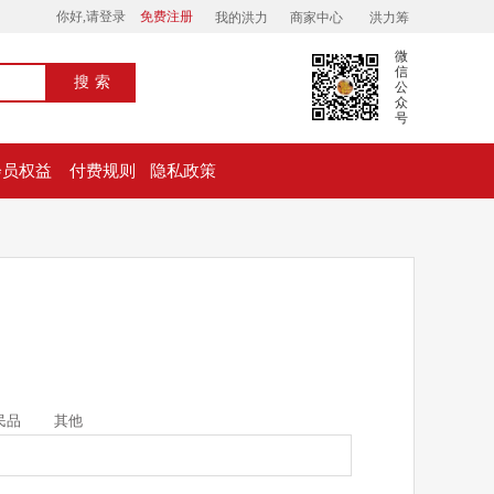
你好,请登录
免费注册
我的洪力
商家中心
洪力筹
微
信
搜索
公
众
号
会员权益
付费规则
隐私政策
民品
其他