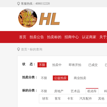
客服热线：4006112220
首页
拍卖公告
拍卖标的
招商中心
认证商家
关于
>
首页
标的查询
状 态：
不限
拍卖中
即将开拍
已成交
拍卖分类：
不限
公益拍卖
商业拍卖
标的分类：
不限
房地产
艺术品
机动车
轿车
客车
卡车
汽车配件
其他