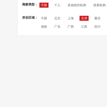
商家类型：
不限
个人
其他组织机构
慈善机构
所在区域：
不限
北京
上海
天津
重庆
湖南
广东
广西
江西
四川