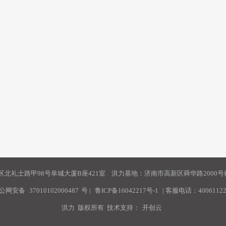
北礼士路甲98号阜城大厦B座421室 洪力基地：济南市高新区舜华路2000号舜
公网安备
37010102000487
号
|
鲁ICP备16042217号-1
| 客服电话：40061122
洪力 版权所有 技术支持：
开创云