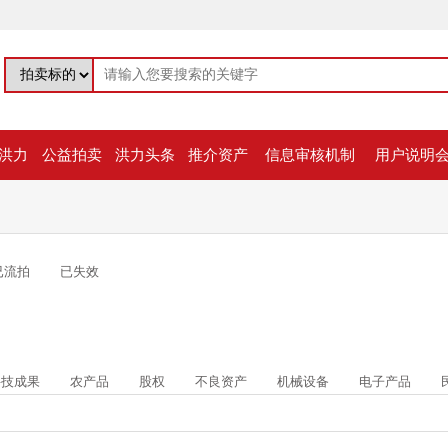
洪力
公益拍卖
洪力头条
推介资产
信息审核机制
用户说明
已流拍
已失效
科技成果
农产品
股权
不良资产
机械设备
电子产品