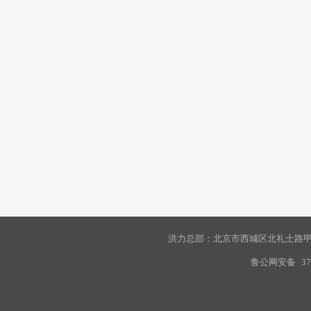
洪力总部：北京市西城区北礼士路甲9
鲁公网安备
37