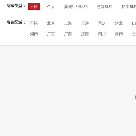
商家类型：
不限
个人
其他组织机构
慈善机构
拍卖机
所在区域：
不限
北京
上海
天津
重庆
河北
山
湖南
广东
广西
江西
四川
海南
贵