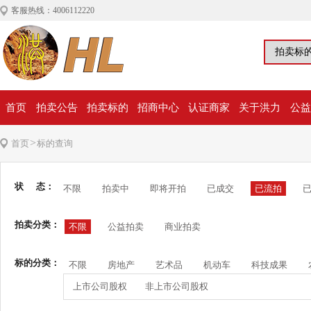
客服热线：4006112220
首页
拍卖公告
拍卖标的
招商中心
认证商家
关于洪力
公益
>
首页
标的查询
状 态：
不限
拍卖中
即将开拍
已成交
已流拍
拍卖分类：
不限
公益拍卖
商业拍卖
标的分类：
不限
房地产
艺术品
机动车
科技成果
上市公司股权
非上市公司股权