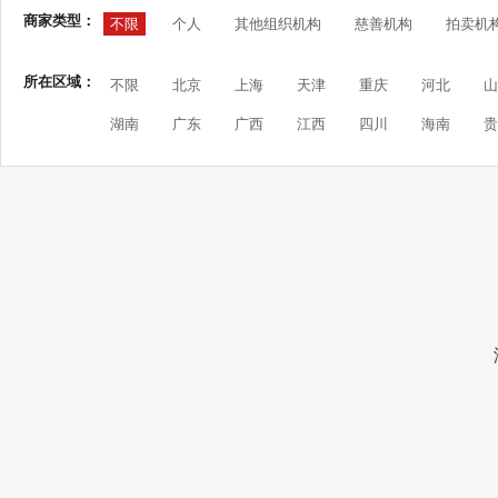
商家类型：
不限
个人
其他组织机构
慈善机构
拍卖机
所在区域：
不限
北京
上海
天津
重庆
河北
山
湖南
广东
广西
江西
四川
海南
贵