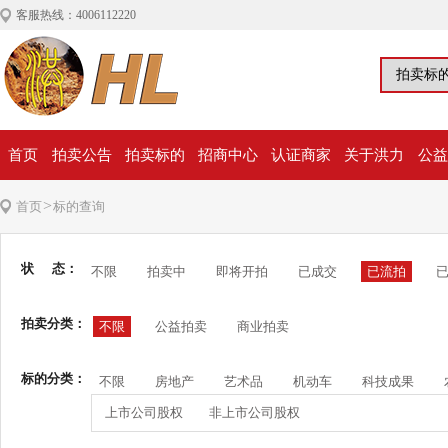
客服热线：4006112220
首页
拍卖公告
拍卖标的
招商中心
认证商家
关于洪力
公益
>
首页
标的查询
状 态：
不限
拍卖中
即将开拍
已成交
已流拍
拍卖分类：
不限
公益拍卖
商业拍卖
标的分类：
不限
房地产
艺术品
机动车
科技成果
上市公司股权
非上市公司股权