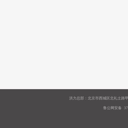
洪力总部：北京市西城区北礼士路甲9
鲁公网安备
37