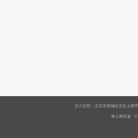
洪力总部：北京市西城区北礼士路甲9
鲁公网安备
37