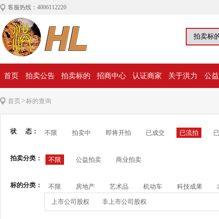
客服热线：4006112220
首页
拍卖公告
拍卖标的
招商中心
认证商家
关于洪力
公益
>
首页
标的查询
状 态：
不限
拍卖中
即将开拍
已成交
已流拍
拍卖分类：
不限
公益拍卖
商业拍卖
标的分类：
不限
房地产
艺术品
机动车
科技成果
上市公司股权
非上市公司股权