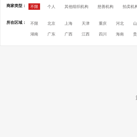
商家类型：
不限
个人
其他组织机构
慈善机构
拍卖机
所在区域：
不限
北京
上海
天津
重庆
河北
山
湖南
广东
广西
江西
四川
海南
贵