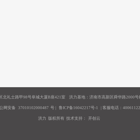
北礼士路甲98号阜城大厦B座421室 洪力基地：济南市高新区舜华路2000号舜
公网安备
37010102000487
号
|
鲁ICP备16042217号-1
| 客服电话：40061122
洪力 版权所有 技术支持：
开创云