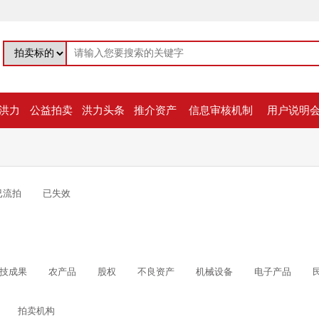
洪力
公益拍卖
洪力头条
推介资产
信息审核机制
用户说明
已流拍
已失效
技成果
农产品
股权
不良资产
机械设备
电子产品
拍卖机构