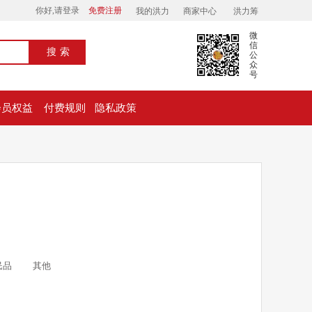
你好,请登录
免费注册
我的洪力
商家中心
洪力筹
微
信
搜索
公
众
号
会员权益
付费规则
隐私政策
民品
其他