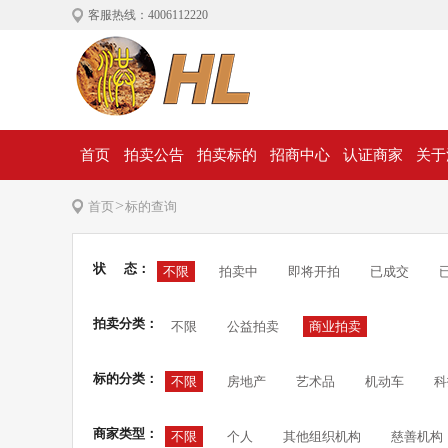
客服热线：4006112220
首页
拍卖公告
拍卖标的
招商中心
认证商家
关于
>
首页
标的查询
状 态：
不限
拍卖中
即将开拍
已成交
拍卖分类：
不限
公益拍卖
商业拍卖
标的分类：
不限
房地产
艺术品
机动车
科
商家类型：
不限
个人
其他组织机构
慈善机构