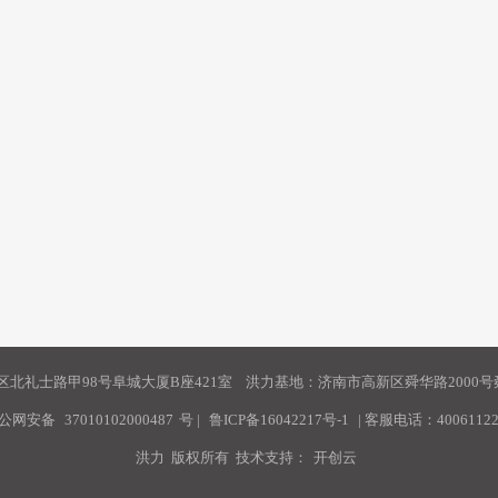
北礼士路甲98号阜城大厦B座421室 洪力基地：济南市高新区舜华路2000号舜
公网安备
37010102000487
号
|
鲁ICP备16042217号-1
| 客服电话：40061122
洪力 版权所有 技术支持：
开创云