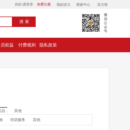
你好,请登录
免费注册
我的洪力
商家中心
洪力筹
微
信
搜索
公
众
号
会员权益
付费规则
隐私政策
民品
其他
物
培训服务
其他