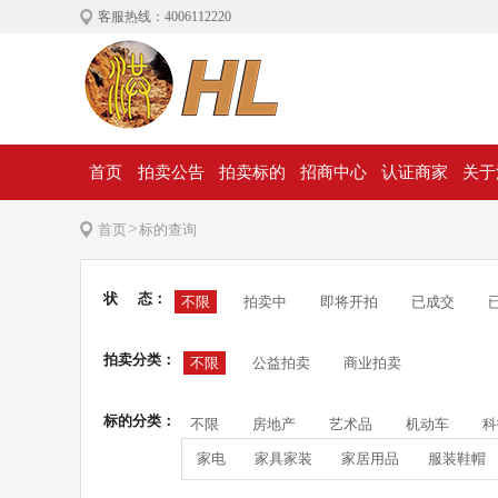
客服热线：4006112220
首页
拍卖公告
拍卖标的
招商中心
认证商家
关于
>
首页
标的查询
状 态：
不限
拍卖中
即将开拍
已成交
拍卖分类：
不限
公益拍卖
商业拍卖
标的分类：
不限
房地产
艺术品
机动车
科
家电
家具家装
家居用品
服装鞋帽