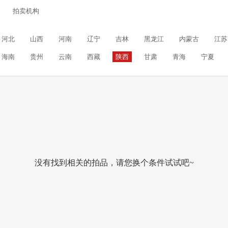
拍卖机构
河北
山西
河南
辽宁
吉林
黑龙江
内蒙古
江苏
海南
贵州
云南
西藏
陕西
甘肃
青海
宁夏
没有找到相关的拍品，请您换个条件试试吧~