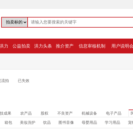
洪力
公益拍卖
洪力头条
推介资产
信息审核机制
用户说明
已流拍
已失效
技成果
农产品
股权
不良资产
机械设备
电子产品
箱包
美妆洗护
饮品
图书音像
母婴用品
学习用品
宠