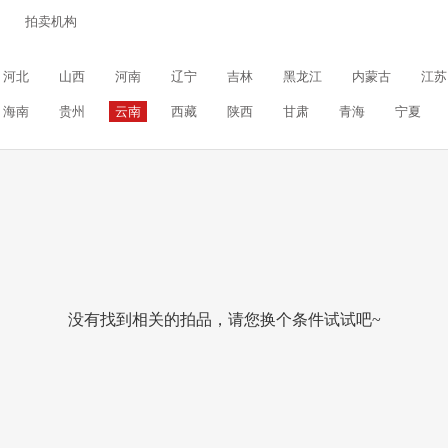
拍卖机构
河北
山西
河南
辽宁
吉林
黑龙江
内蒙古
江苏
海南
贵州
云南
西藏
陕西
甘肃
青海
宁夏
没有找到相关的拍品，请您换个条件试试吧~