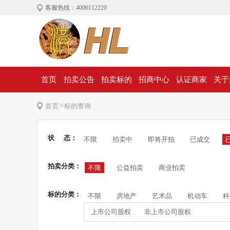
客服热线：4006112220
首页
拍卖公告
拍卖标的
招商中心
认证商家
关于
>
首页
标的查询
状 态：
不限
拍卖中
即将开拍
已成交
拍卖分类：
不限
公益拍卖
商业拍卖
标的分类：
不限
房地产
艺术品
机动车
科
上市公司股权
非上市公司股权