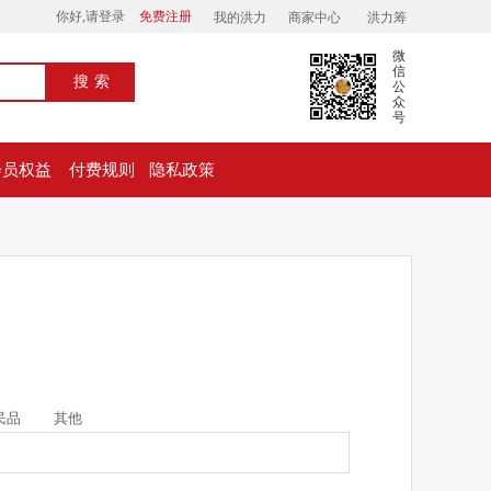
你好,请登录
免费注册
我的洪力
商家中心
洪力筹
微
信
搜索
公
众
号
会员权益
付费规则
隐私政策
民品
其他