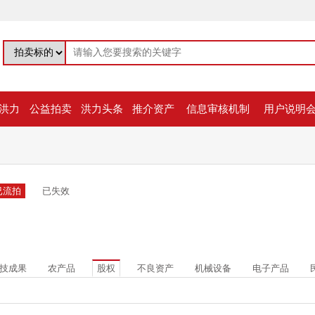
洪力
公益拍卖
洪力头条
推介资产
信息审核机制
用户说明
已流拍
已失效
技成果
农产品
股权
不良资产
机械设备
电子产品