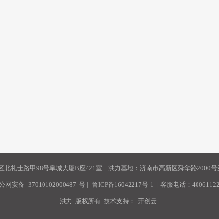
北礼士路甲98号阜城大厦B座421室 洪力基地：济南市高新区舜华路2000号舜
公网安备
37010102000487
号
|
鲁ICP备16042217号-1
| 客服电话：40061122
洪力 版权所有 技术支持：
开创云