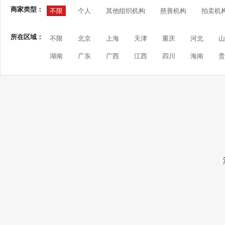
商家类型：
不限
个人
其他组织机构
慈善机构
拍卖机
所在区域：
不限
北京
上海
天津
重庆
河北
山
湖南
广东
广西
江西
四川
海南
贵