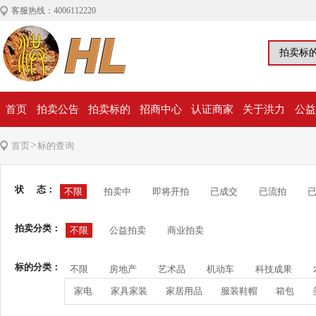
客服热线：4006112220
首页
拍卖公告
拍卖标的
招商中心
认证商家
关于洪力
公益
>
首页
标的查询
状 态：
不限
拍卖中
即将开拍
已成交
已流拍
拍卖分类：
不限
公益拍卖
商业拍卖
标的分类：
不限
房地产
艺术品
机动车
科技成果
家电
家具家装
家居用品
服装鞋帽
箱包