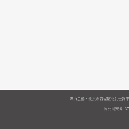
洪力总部：北京市西城区北礼士路甲9
鲁公网安备
37