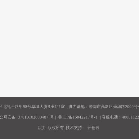
北礼士路甲98号阜城大厦B座421室 洪力基地：济南市高新区舜华路2000号舜
公网安备
37010102000487
号
|
鲁ICP备16042217号-1
| 客服电话：40061122
洪力 版权所有 技术支持：
开创云