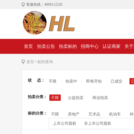
客服热线：4006112220
首页
拍卖公告
拍卖标的
招商中心
认证商家
关于
>
首页
标的查询
状 态：
不限
拍卖中
即将开拍
已成交
拍卖分类：
不限
公益拍卖
商业拍卖
标的分类：
不限
房地产
艺术品
机动车
科
上市公司股权
非上市公司股权