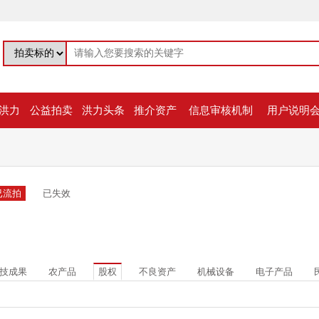
洪力
公益拍卖
洪力头条
推介资产
信息审核机制
用户说明
已流拍
已失效
技成果
农产品
股权
不良资产
机械设备
电子产品