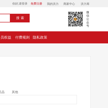
你好,请登录
免费注册
我的洪力
商家中心
洪力筹
微
信
搜索
公
众
号
会员权益
付费规则
隐私政策
民品
其他