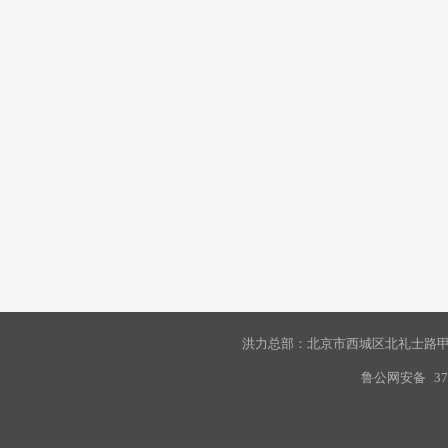
洪力总部：北京市西城区北礼士路甲9
鲁公网安备
37