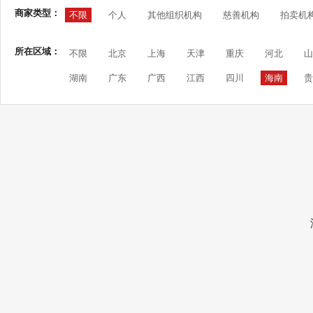
商家类型：
不限
个人
其他组织机构
慈善机构
拍卖机
所在区域：
不限
北京
上海
天津
重庆
河北
山
湖南
广东
广西
江西
四川
海南
贵