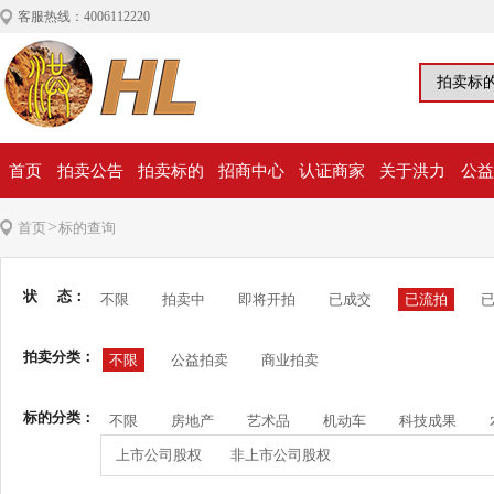
客服热线：4006112220
首页
拍卖公告
拍卖标的
招商中心
认证商家
关于洪力
公益
>
首页
标的查询
状 态：
不限
拍卖中
即将开拍
已成交
已流拍
拍卖分类：
不限
公益拍卖
商业拍卖
标的分类：
不限
房地产
艺术品
机动车
科技成果
上市公司股权
非上市公司股权