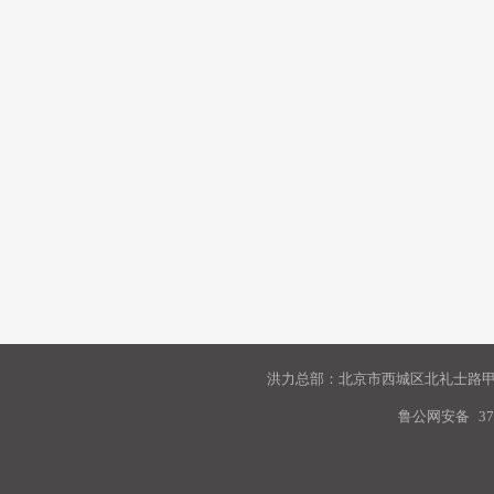
洪力总部：北京市西城区北礼士路甲9
鲁公网安备
37