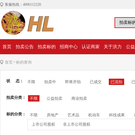
客服热线：4006112220
首页
拍卖公告
拍卖标的
招商中心
认证商家
关于洪力
公益
>
首页
标的查询
状 态：
不限
拍卖中
即将开拍
已成交
已流拍
拍卖分类：
不限
公益拍卖
商业拍卖
标的分类：
不限
房地产
艺术品
机动车
科技成果
上市公司股权
非上市公司股权