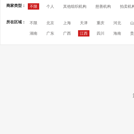
商家类型：
不限
个人
其他组织机构
慈善机构
拍卖机
所在区域：
不限
北京
上海
天津
重庆
河北
山
湖南
广东
广西
江西
四川
海南
贵