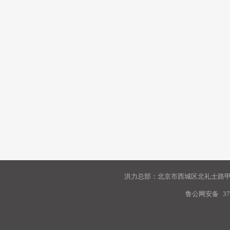
洪力总部：北京市西城区北礼士路甲9
鲁公网安备
37