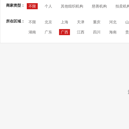
商家类型：
不限
个人
其他组织机构
慈善机构
拍卖机
所在区域：
不限
北京
上海
天津
重庆
河北
山
湖南
广东
广西
江西
四川
海南
贵