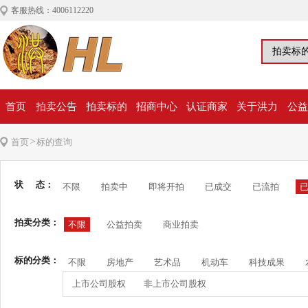
客服热线：4006112220
首页
拍卖公告
拍卖标的
招商中心
认证商家
关于洪力
公益
>
首页
标的查询
状 态：
不限
拍卖中
即将开拍
已成交
已流拍
拍卖分类：
不限
公益拍卖
商业拍卖
标的分类：
不限
房地产
艺术品
机动车
科技成果
上市公司股权
非上市公司股权