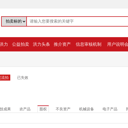
洪力
公益拍卖
洪力头条
推介资产
信息审核机制
用户说明
已流拍
已失效
技成果
农产品
股权
不良资产
机械设备
电子产品