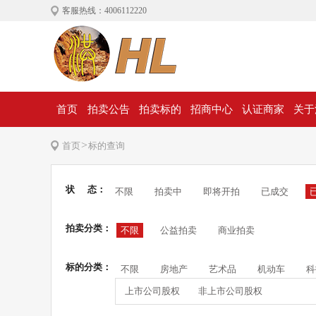
客服热线：4006112220
首页
拍卖公告
拍卖标的
招商中心
认证商家
关于
>
首页
标的查询
状 态：
不限
拍卖中
即将开拍
已成交
拍卖分类：
不限
公益拍卖
商业拍卖
标的分类：
不限
房地产
艺术品
机动车
科
上市公司股权
非上市公司股权