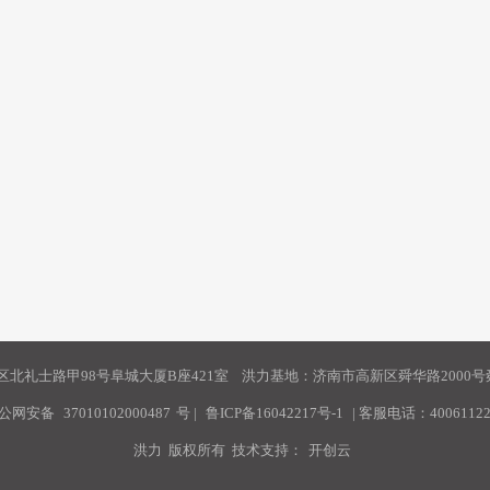
北礼士路甲98号阜城大厦B座421室 洪力基地：济南市高新区舜华路2000号舜
公网安备
37010102000487
号
|
鲁ICP备16042217号-1
| 客服电话：40061122
洪力 版权所有 技术支持：
开创云