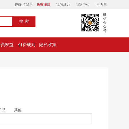
你好,请登录
免费注册
我的洪力
商家中心
洪力筹
微
信
搜索
公
众
号
会员权益
付费规则
隐私政策
民品
其他