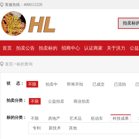
客服热线：4006112220
首页
拍卖公告
拍卖标的
招商中心
认证商家
关于洪力
公益
>
首页
标的查询
状 态：
不限
拍卖中
即将开拍
已成交
已流拍
拍卖分类：
不限
公益拍卖
商业拍卖
标的分类：
不限
房地产
艺术品
机动车
科技成果
专利
新技术
其他