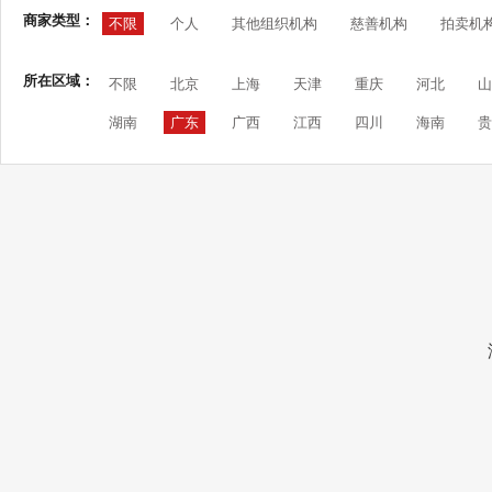
商家类型：
不限
个人
其他组织机构
慈善机构
拍卖机
所在区域：
不限
北京
上海
天津
重庆
河北
山
湖南
广东
广西
江西
四川
海南
贵