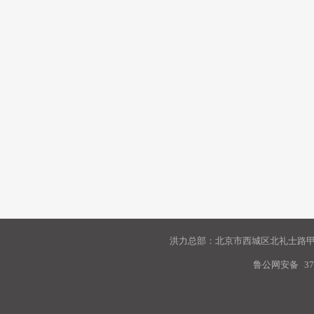
洪力总部：北京市西城区北礼士路甲9
鲁公网安备
37