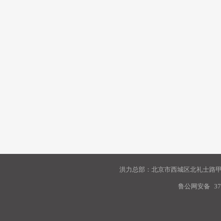
洪力总部：北京市西城区北礼士路甲9
鲁公网安备
37