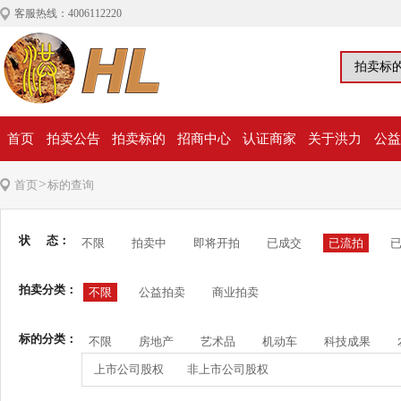
客服热线：4006112220
首页
拍卖公告
拍卖标的
招商中心
认证商家
关于洪力
公益
>
首页
标的查询
状 态：
不限
拍卖中
即将开拍
已成交
已流拍
拍卖分类：
不限
公益拍卖
商业拍卖
标的分类：
不限
房地产
艺术品
机动车
科技成果
上市公司股权
非上市公司股权