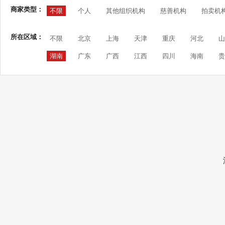
商家类型：
不限
个人
其他组织机构
慈善机构
拍卖机
所在区域：
不限
北京
上海
天津
重庆
河北
山
湖南
广东
广西
江西
四川
海南
贵