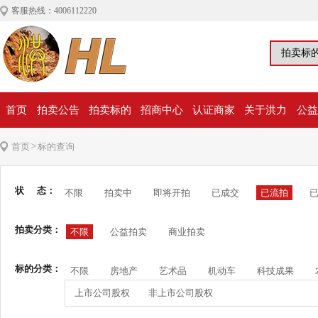
客服热线：4006112220
首页
拍卖公告
拍卖标的
招商中心
认证商家
关于洪力
公益
>
首页
标的查询
状 态：
不限
拍卖中
即将开拍
已成交
已流拍
拍卖分类：
不限
公益拍卖
商业拍卖
标的分类：
不限
房地产
艺术品
机动车
科技成果
上市公司股权
非上市公司股权