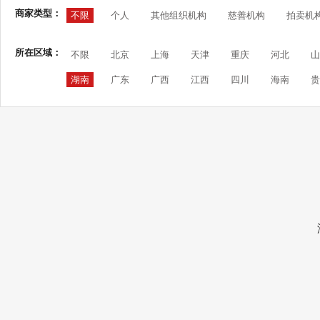
商家类型：
不限
个人
其他组织机构
慈善机构
拍卖机
所在区域：
不限
北京
上海
天津
重庆
河北
山
湖南
广东
广西
江西
四川
海南
贵