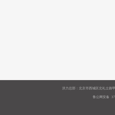
洪力总部：北京市西城区北礼士路甲9
鲁公网安备
37