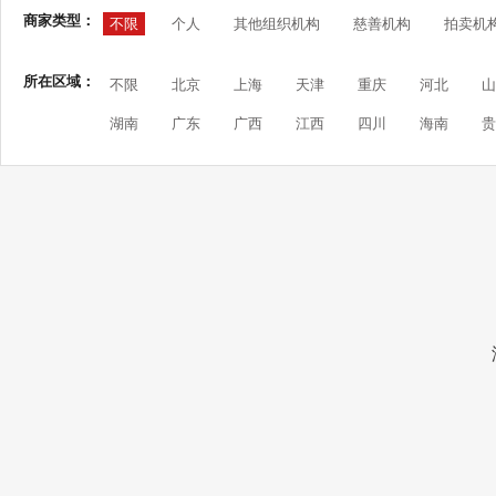
商家类型：
不限
个人
其他组织机构
慈善机构
拍卖机
所在区域：
不限
北京
上海
天津
重庆
河北
山
湖南
广东
广西
江西
四川
海南
贵