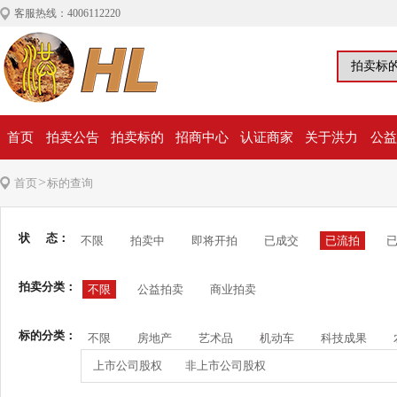
客服热线：4006112220
首页
拍卖公告
拍卖标的
招商中心
认证商家
关于洪力
公益
>
首页
标的查询
状 态：
不限
拍卖中
即将开拍
已成交
已流拍
拍卖分类：
不限
公益拍卖
商业拍卖
标的分类：
不限
房地产
艺术品
机动车
科技成果
上市公司股权
非上市公司股权