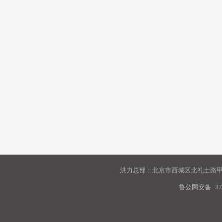
洪力总部：北京市西城区北礼士路甲9
鲁公网安备
37