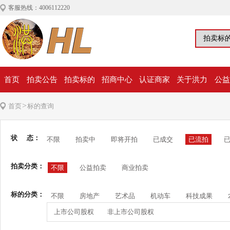
客服热线：4006112220
首页
拍卖公告
拍卖标的
招商中心
认证商家
关于洪力
公益
>
首页
标的查询
状 态：
不限
拍卖中
即将开拍
已成交
已流拍
拍卖分类：
不限
公益拍卖
商业拍卖
标的分类：
不限
房地产
艺术品
机动车
科技成果
上市公司股权
非上市公司股权