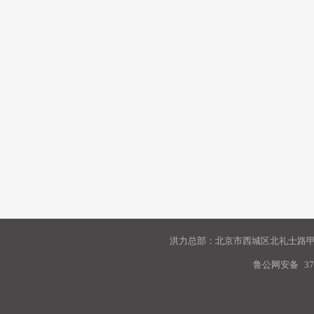
洪力总部：北京市西城区北礼士路甲9
鲁公网安备
37