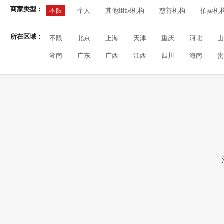
商家类型：
不限
个人
其他组织机构
慈善机构
拍卖机
所在区域：
不限
北京
上海
天津
重庆
河北
山
湖南
广东
广西
江西
四川
海南
贵