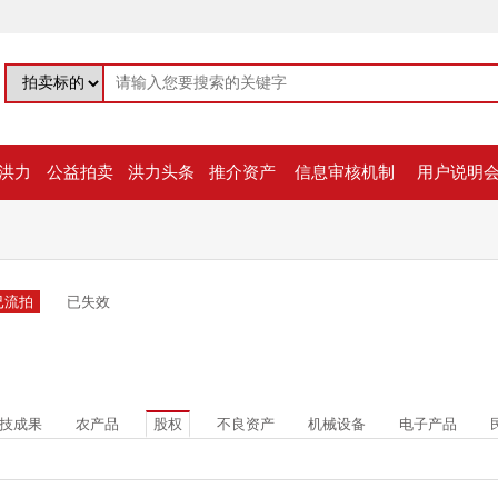
洪力
公益拍卖
洪力头条
推介资产
信息审核机制
用户说明
已流拍
已失效
技成果
农产品
股权
不良资产
机械设备
电子产品