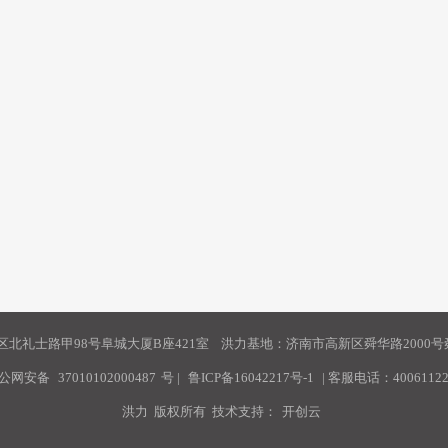
北礼士路甲98号阜城大厦B座421室 洪力基地：济南市高新区舜华路2000号舜
公网安备
37010102000487
号
|
鲁ICP备16042217号-1
| 客服电话：40061122
洪力 版权所有 技术支持：
开创云