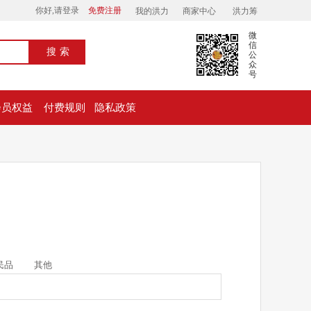
你好,请登录
免费注册
我的洪力
商家中心
洪力筹
微
信
搜索
公
众
号
会员权益
付费规则
隐私政策
民品
其他