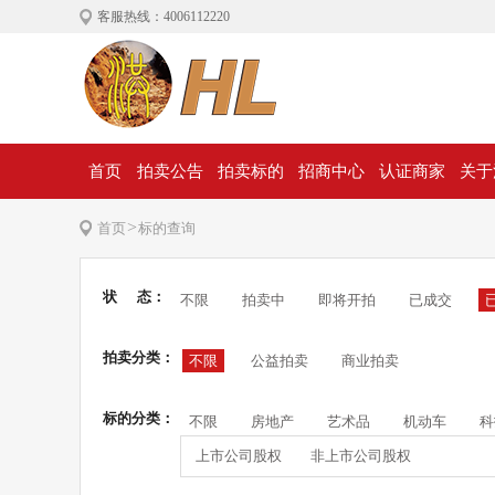
客服热线：4006112220
首页
拍卖公告
拍卖标的
招商中心
认证商家
关于
>
首页
标的查询
状 态：
不限
拍卖中
即将开拍
已成交
拍卖分类：
不限
公益拍卖
商业拍卖
标的分类：
不限
房地产
艺术品
机动车
科
上市公司股权
非上市公司股权