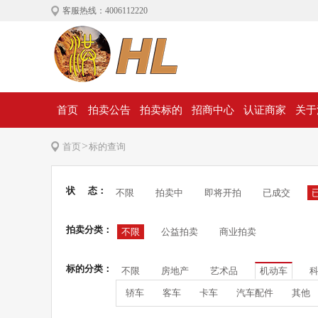
客服热线：4006112220
首页
拍卖公告
拍卖标的
招商中心
认证商家
关于
>
首页
标的查询
状 态：
不限
拍卖中
即将开拍
已成交
拍卖分类：
不限
公益拍卖
商业拍卖
标的分类：
不限
房地产
艺术品
机动车
轿车
客车
卡车
汽车配件
其他