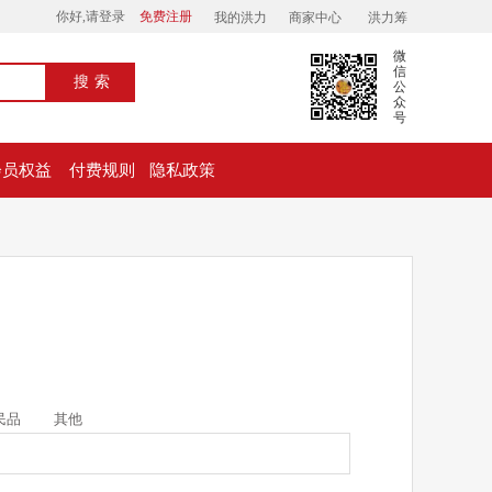
你好,请登录
免费注册
我的洪力
商家中心
洪力筹
微
信
搜索
公
众
号
会员权益
付费规则
隐私政策
民品
其他