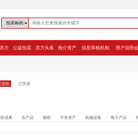
洪力
公益拍卖
洪力头条
推介资产
信息审核机制
用户说明
已流拍
已失效
科技成果
农产品
股权
不良资产
机械设备
电子产品