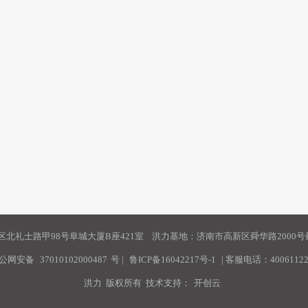
北礼士路甲98号阜城大厦B座421室 洪力基地：济南市高新区舜华路2000号舜
公网安备
37010102000487
号
|
鲁ICP备16042217号-1
| 客服电话：40061122
洪力 版权所有 技术支持：
开创云