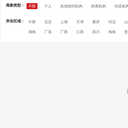
商家类型：
不限
个人
其他组织机构
慈善机构
拍卖机
所在区域：
不限
北京
上海
天津
重庆
河北
山
湖南
广东
广西
江西
四川
海南
贵