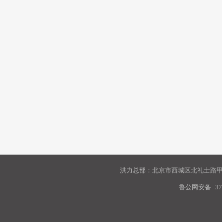
洪力总部：北京市西城区北礼士路甲9
鲁公网安备
37