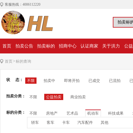
客服热线：4006112220
首页
拍卖公告
拍卖标的
招商中心
认证商家
关于洪力
公益
>
首页
标的查询
状 态：
不限
拍卖中
即将开拍
已成交
已流拍
拍卖分类：
不限
公益拍卖
商业拍卖
标的分类：
不限
房地产
艺术品
机动车
科技成果
轿车
客车
卡车
汽车配件
其他