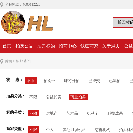
客服热线：4006112220
首页
拍卖公告
拍卖标的
招商中心
认证商家
关于洪力
公益
>
首页
标的查询
状 态：
不限
拍卖中
即将开拍
已成交
已流拍
拍卖分类：
不限
公益拍卖
商业拍卖
标的分类：
不限
房地产
艺术品
机动车
科技成果
商家类型：
不限
个人
其他组织机构
慈善机构
拍卖机