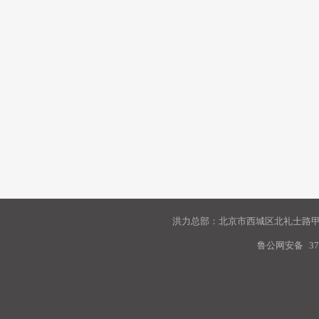
洪力总部：北京市西城区北礼士路甲9
鲁公网安备
37