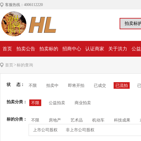
客服热线：4006112220
首页
拍卖公告
拍卖标的
招商中心
认证商家
关于洪力
公益
>
首页
标的查询
状 态：
不限
拍卖中
即将开拍
已成交
已流拍
拍卖分类：
不限
公益拍卖
商业拍卖
标的分类：
不限
房地产
艺术品
机动车
科技成果
上市公司股权
非上市公司股权