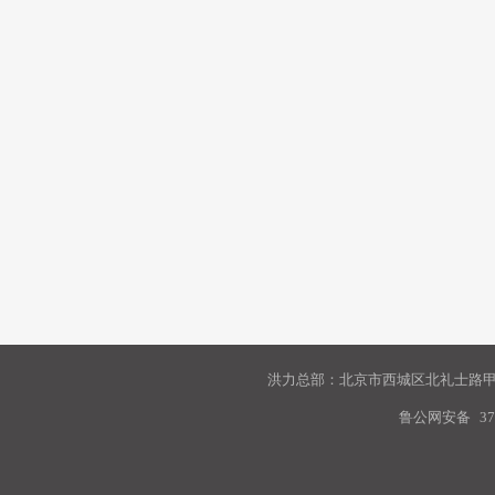
洪力总部：北京市西城区北礼士路甲9
鲁公网安备
37