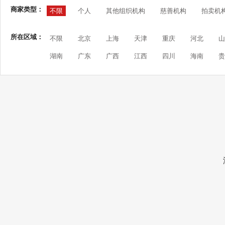
商家类型：
不限
个人
其他组织机构
慈善机构
拍卖机
所在区域：
不限
北京
上海
天津
重庆
河北
山
湖南
广东
广西
江西
四川
海南
贵