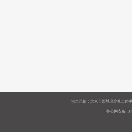
洪力总部：北京市西城区北礼士路甲9
鲁公网安备
37