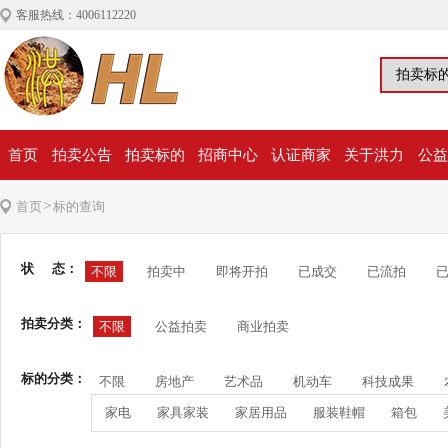
客服热线：4006112220
首页
拍卖公告
拍卖标的
招商中心
认证商家
关于洪力
公益
>
首页
标的查询
状 态：
不限
拍卖中
即将开拍
已成交
已流拍
拍卖分类：
不限
公益拍卖
商业拍卖
标的分类：
不限
房地产
艺术品
机动车
科技成果
家电
家具家装
家居用品
服装鞋帽
箱包