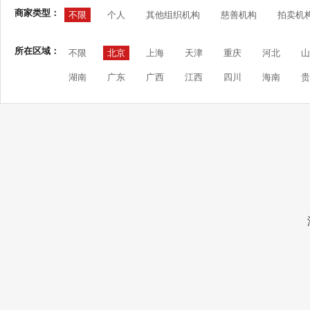
商家类型：
不限
个人
其他组织机构
慈善机构
拍卖机
所在区域：
不限
北京
上海
天津
重庆
河北
山
湖南
广东
广西
江西
四川
海南
贵