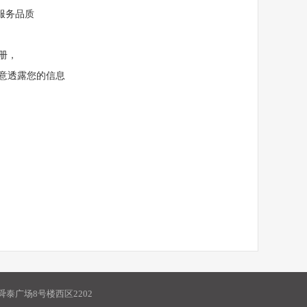
员服务品质
册，
意透露您的信息
泰广场8号楼西区2202