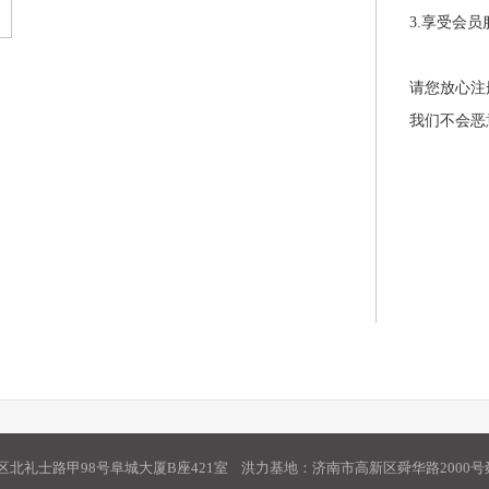
3.享受会
请您放心注
我们不会恶
北礼士路甲98号阜城大厦B座421室 洪力基地：济南市高新区舜华路2000号舜