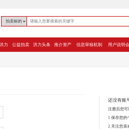
洪力
公益拍卖
洪力头条
推介资产
信息审核机制
用户说明
还没有账
注册后您可
1.保存您
2.关注您