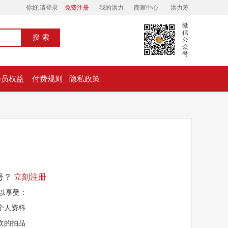
你好,请登录
免费注册
我的洪力
商家中心
洪力筹
微
信
搜索
公
众
号
会员权益
付费规则
隐私政策
号？
立刻注册
以享受：
的个人资料
喜欢的拍品