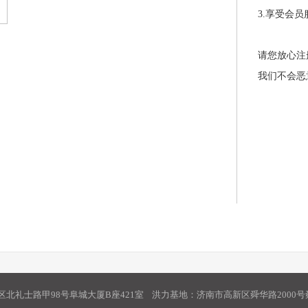
3.享受会
请您放心注
我们不会恶
北礼士路甲98号阜城大厦B座421室 洪力基地：济南市高新区舜华路2000号舜