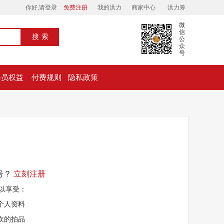
你好,请登录
免费注册
我的洪力
商家中心
洪力筹
微
信
搜索
公
众
号
会员权益
付费规则
隐私政策
号？
立刻注册
以享受：
的个人资料
喜欢的拍品