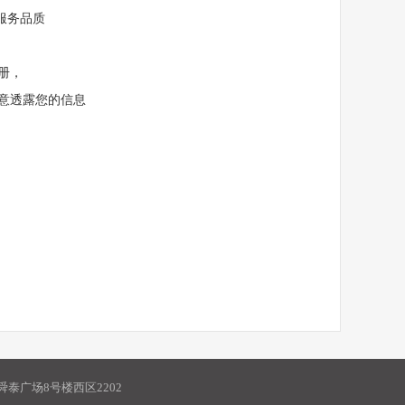
员服务品质
册，
意透露您的信息
泰广场8号楼西区2202