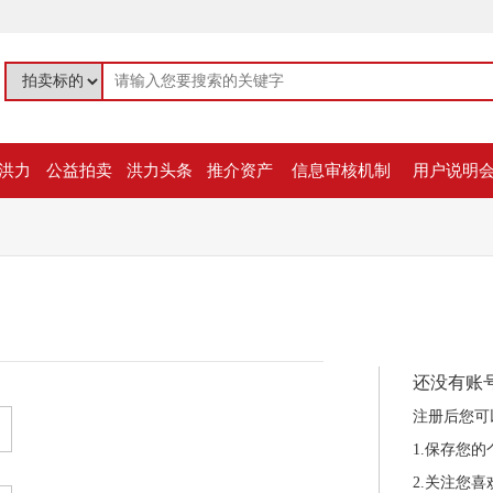
洪力
公益拍卖
洪力头条
推介资产
信息审核机制
用户说明
还没有账
注册后您可
1.保存您
2.关注您