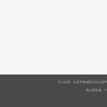
洪力总部：北京市西城区北礼士路甲9
鲁公网安备
37