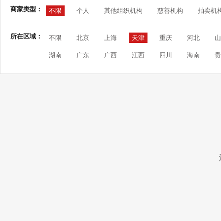
商家类型：
不限
个人
其他组织机构
慈善机构
拍卖机
所在区域：
不限
北京
上海
天津
重庆
河北
山
湖南
广东
广西
江西
四川
海南
贵