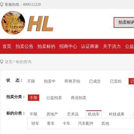
客服热线：4006112220
首页
拍卖公告
拍卖标的
招商中心
认证商家
关于洪力
公益
>
首页
标的查询
状 态：
不限
拍卖中
即将开拍
已成交
已流拍
拍卖分类：
不限
公益拍卖
商业拍卖
标的分类：
不限
房地产
艺术品
机动车
科技成果
轿车
客车
卡车
汽车配件
其他