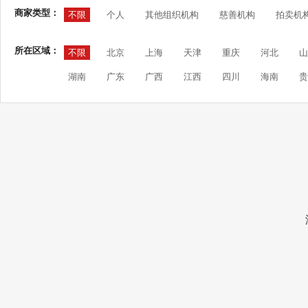
商家类型：
不限
个人
其他组织机构
慈善机构
拍卖机
所在区域：
不限
北京
上海
天津
重庆
河北
山
湖南
广东
广西
江西
四川
海南
贵