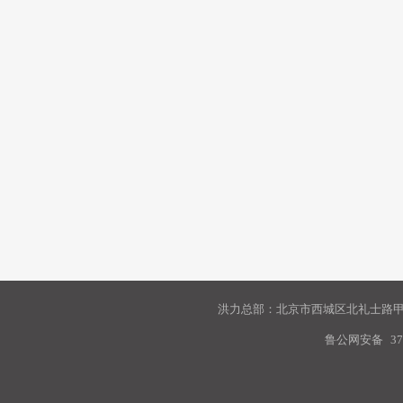
洪力总部：北京市西城区北礼士路甲9
鲁公网安备
37