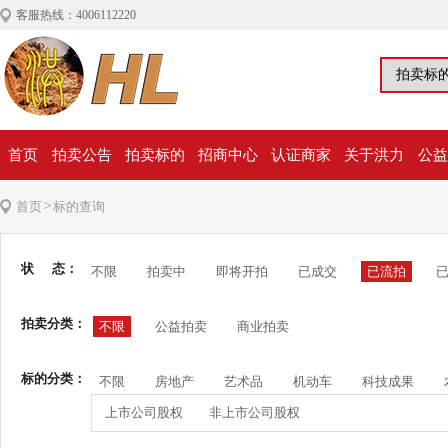
客服热线：4006112220
首页
拍卖公告
拍卖标的
招商中心
认证商家
关于洪力
公益
>
首页
标的查询
状 态：
不限
拍卖中
即将开拍
已成交
已流拍
拍卖分类：
不限
公益拍卖
商业拍卖
标的分类：
不限
房地产
艺术品
机动车
科技成果
上市公司股权
非上市公司股权