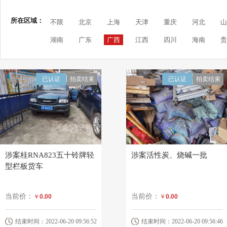
所在区域：
不限
北京
上海
天津
重庆
河北
山
湖南
广东
广西
江西
四川
海南
贵
已认证
拍卖结束
已认证
拍卖结束
涉案桂RNA823五十铃牌轻
涉案活性炭、烧碱一批
型栏板货车
当前价：
当前价：
￥
0.00
￥
0.00
结束时间：2022-06-20 09:56:52
结束时间：2022-06-20 09:56:46