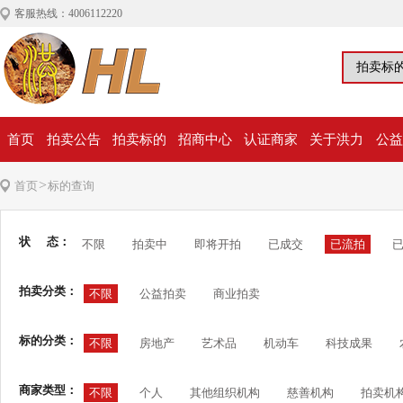
客服热线：4006112220
首页
拍卖公告
拍卖标的
招商中心
认证商家
关于洪力
公益
>
首页
标的查询
状 态：
不限
拍卖中
即将开拍
已成交
已流拍
拍卖分类：
不限
公益拍卖
商业拍卖
标的分类：
不限
房地产
艺术品
机动车
科技成果
商家类型：
不限
个人
其他组织机构
慈善机构
拍卖机