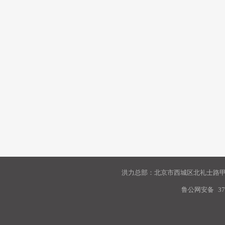
洪力总部：北京市西城区北礼士路甲9
鲁公网安备
37