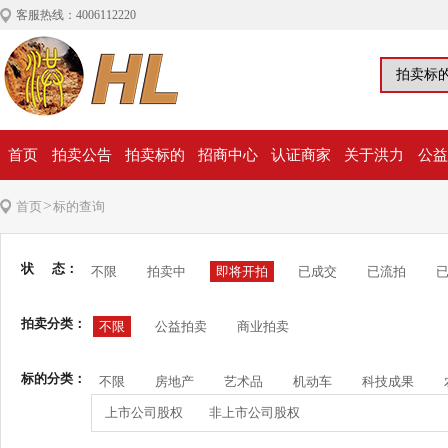
客服热线：4006112220
首页
拍卖公告
拍卖标的
招商中心
认证商家
关于洪力
公益
>
首页
标的查询
状 态：
不限
拍卖中
即将开拍
已成交
已流拍
拍卖分类：
不限
公益拍卖
商业拍卖
标的分类：
不限
房地产
艺术品
机动车
科技成果
上市公司股权
非上市公司股权