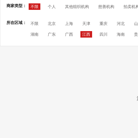
商家类型：
不限
个人
其他组织机构
慈善机构
拍卖机
所在区域：
不限
北京
上海
天津
重庆
河北
山
湖南
广东
广西
江西
四川
海南
贵