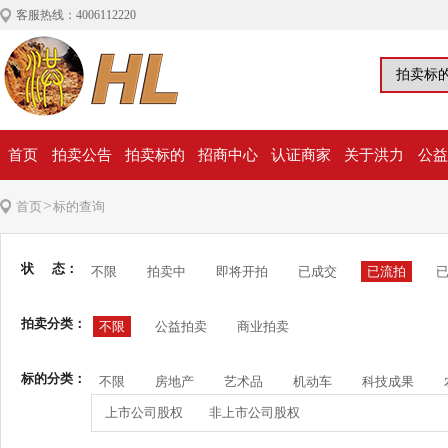
客服热线：4006112220
首页
拍卖公告
拍卖标的
招商中心
认证商家
关于洪力
公益
>
首页
标的查询
状 态：
不限
拍卖中
即将开拍
已成交
已流拍
拍卖分类：
不限
公益拍卖
商业拍卖
标的分类：
不限
房地产
艺术品
机动车
科技成果
上市公司股权
非上市公司股权