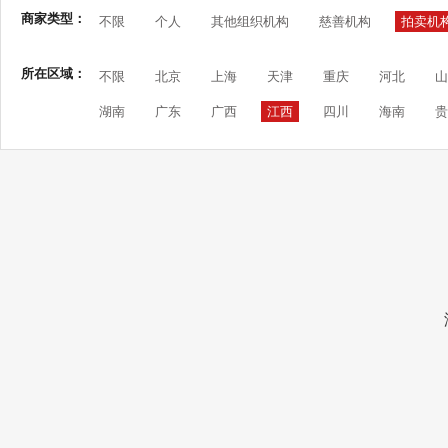
商家类型：
不限
个人
其他组织机构
慈善机构
拍卖机
所在区域：
不限
北京
上海
天津
重庆
河北
山
湖南
广东
广西
江西
四川
海南
贵