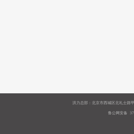
洪力总部：北京市西城区北礼士路甲9
鲁公网安备
37