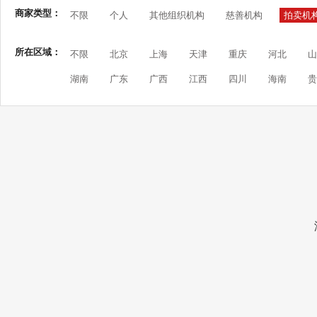
商家类型：
不限
个人
其他组织机构
慈善机构
拍卖机
所在区域：
不限
北京
上海
天津
重庆
河北
山
湖南
广东
广西
江西
四川
海南
贵