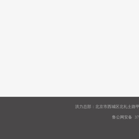
洪力总部：北京市西城区北礼士路甲9
鲁公网安备
37