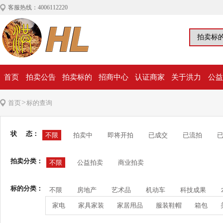
客服热线：4006112220
首页
拍卖公告
拍卖标的
招商中心
认证商家
关于洪力
公益
>
首页
标的查询
状 态：
不限
拍卖中
即将开拍
已成交
已流拍
拍卖分类：
不限
公益拍卖
商业拍卖
标的分类：
不限
房地产
艺术品
机动车
科技成果
家电
家具家装
家居用品
服装鞋帽
箱包