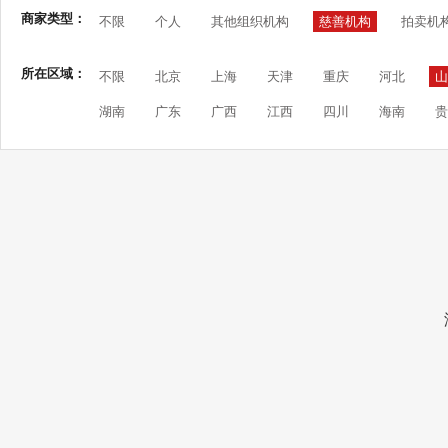
商家类型：
不限
个人
其他组织机构
慈善机构
拍卖机
所在区域：
不限
北京
上海
天津
重庆
河北
山
湖南
广东
广西
江西
四川
海南
贵