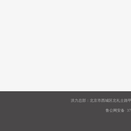
洪力总部：北京市西城区北礼士路甲9
鲁公网安备
37