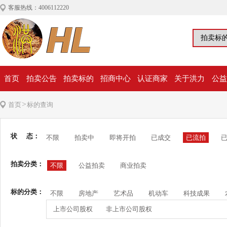
客服热线：4006112220
首页
拍卖公告
拍卖标的
招商中心
认证商家
关于洪力
公益
>
首页
标的查询
状 态：
不限
拍卖中
即将开拍
已成交
已流拍
拍卖分类：
不限
公益拍卖
商业拍卖
标的分类：
不限
房地产
艺术品
机动车
科技成果
上市公司股权
非上市公司股权