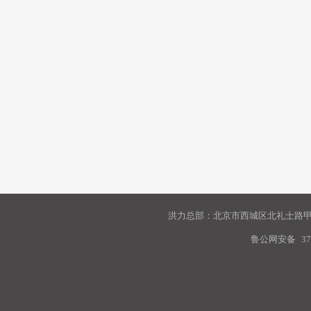
洪力总部：北京市西城区北礼士路甲9
鲁公网安备
37