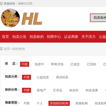
客服热线：4006112220
首页
拍卖公告
拍卖标的
招商中心
认证商家
关于洪力
公益
>
首页
标的查询
状 态：
不限
拍卖中
即将开拍
已成交
已流拍
拍卖分类：
不限
公益拍卖
商业拍卖
标的分类：
不限
房地产
艺术品
机动车
科技成果
商家类型：
不限
个人
其他组织机构
慈善机构
拍卖机