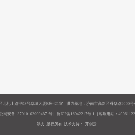
北礼士路甲98号阜城大厦B座421室 洪力基地：济南市高新区舜华路2000号舜
公网安备
37010102000487
号
|
鲁ICP备16042217号-1
| 客服电话：40061122
洪力 版权所有 技术支持：
开创云