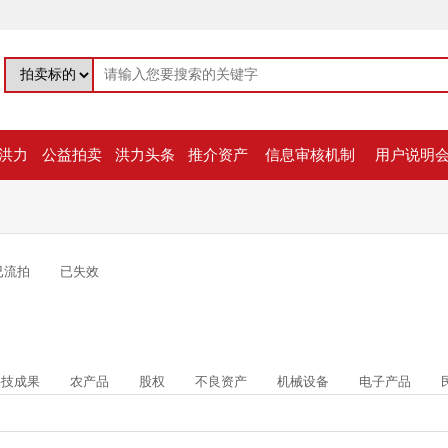
洪力
公益拍卖
洪力头条
推介资产
信息审核机制
用户说明
已流拍
已失效
科技成果
农产品
股权
不良资产
机械设备
电子产品