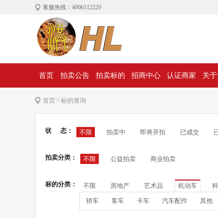
客服热线：4006112220
首页
拍卖公告
拍卖标的
招商中心
认证商家
关于
>
首页
标的查询
状 态：
不限
拍卖中
即将开拍
已成交
拍卖分类：
不限
公益拍卖
商业拍卖
标的分类：
不限
房地产
艺术品
机动车
轿车
客车
卡车
汽车配件
其他