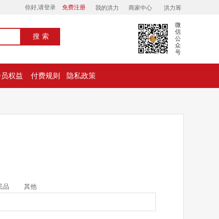
你好,请登录
免费注册
我的洪力
商家中心
洪力筹
微
信
搜索
公
众
号
会员权益
付费规则
隐私政策
民品
其他