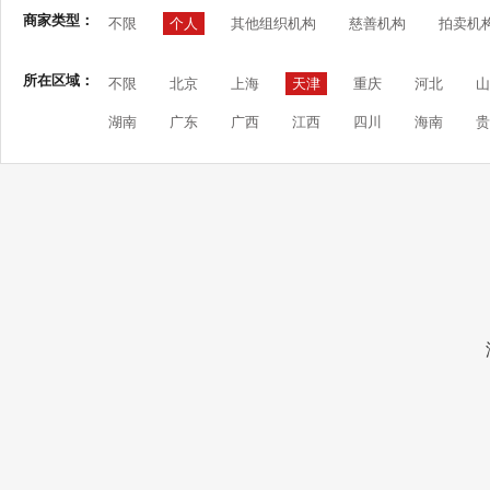
商家类型：
不限
个人
其他组织机构
慈善机构
拍卖机
所在区域：
不限
北京
上海
天津
重庆
河北
山
湖南
广东
广西
江西
四川
海南
贵