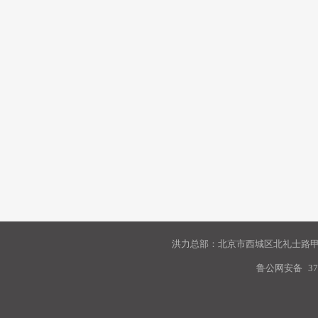
洪力总部：北京市西城区北礼士路甲9
鲁公网安备
37