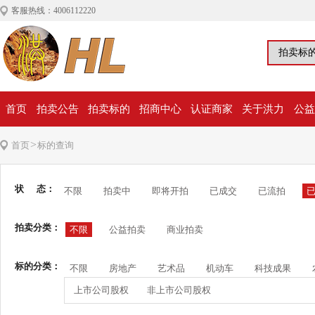
客服热线：4006112220
首页
拍卖公告
拍卖标的
招商中心
认证商家
关于洪力
公益
>
首页
标的查询
状 态：
不限
拍卖中
即将开拍
已成交
已流拍
拍卖分类：
不限
公益拍卖
商业拍卖
标的分类：
不限
房地产
艺术品
机动车
科技成果
上市公司股权
非上市公司股权