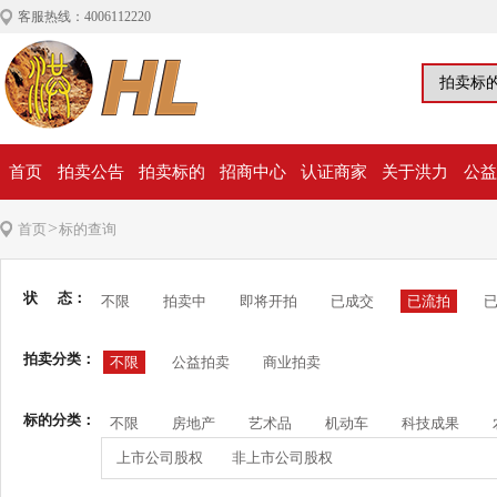
客服热线：4006112220
首页
拍卖公告
拍卖标的
招商中心
认证商家
关于洪力
公益
>
首页
标的查询
状 态：
不限
拍卖中
即将开拍
已成交
已流拍
拍卖分类：
不限
公益拍卖
商业拍卖
标的分类：
不限
房地产
艺术品
机动车
科技成果
上市公司股权
非上市公司股权