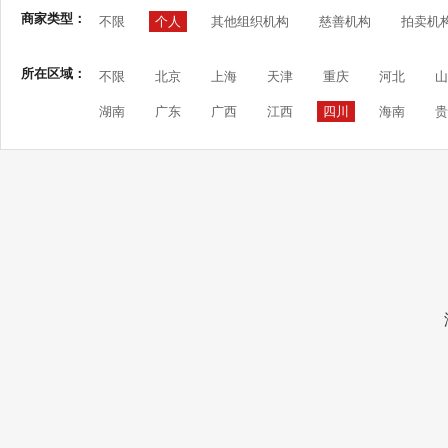
商家类型：
不限
个人
其他组织机构
慈善机构
拍卖机
所在区域：
不限
北京
上海
天津
重庆
河北
山
湖南
广东
广西
江西
四川
海南
贵