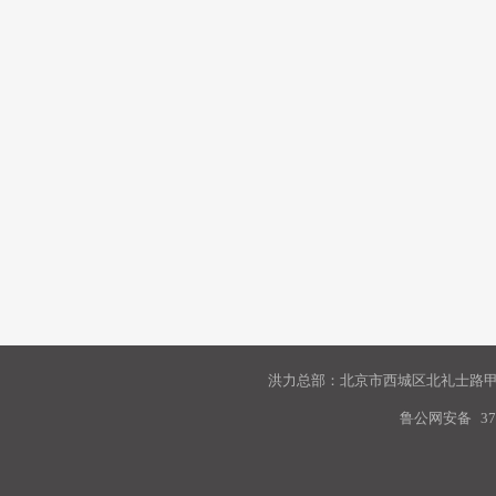
洪力总部：北京市西城区北礼士路甲9
鲁公网安备
37