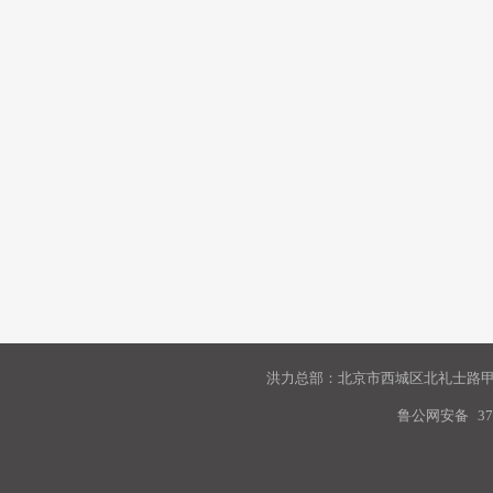
洪力总部：北京市西城区北礼士路甲9
鲁公网安备
37