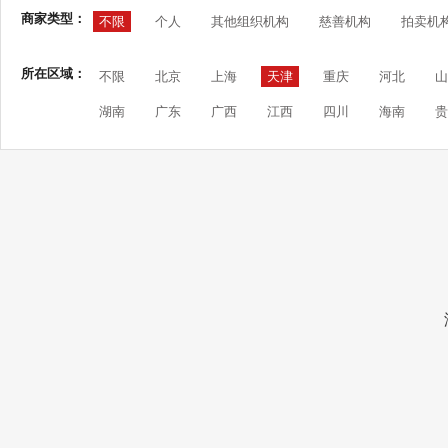
商家类型：
不限
个人
其他组织机构
慈善机构
拍卖机
所在区域：
不限
北京
上海
天津
重庆
河北
山
湖南
广东
广西
江西
四川
海南
贵