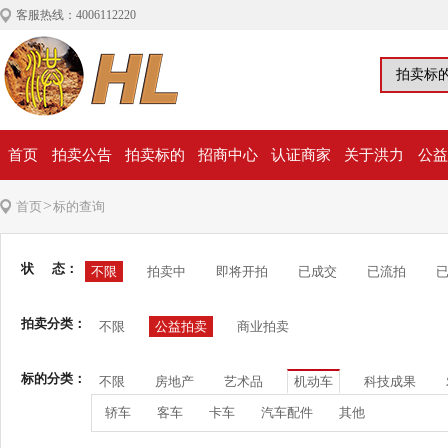
客服热线：4006112220
首页
拍卖公告
拍卖标的
招商中心
认证商家
关于洪力
公益
>
首页
标的查询
状 态：
不限
拍卖中
即将开拍
已成交
已流拍
拍卖分类：
不限
公益拍卖
商业拍卖
标的分类：
不限
房地产
艺术品
机动车
科技成果
轿车
客车
卡车
汽车配件
其他