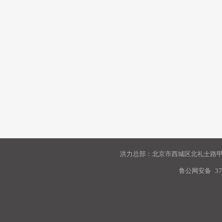
洪力总部：北京市西城区北礼士路甲9
鲁公网安备
37