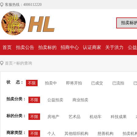
客服热线：4006112220
首页
拍卖公告
拍卖标的
招商中心
认证商家
关于洪力
公益
>
首页
标的查询
状 态：
不限
拍卖中
即将开拍
已成交
已流拍
拍卖分类：
不限
公益拍卖
商业拍卖
标的分类：
不限
房地产
艺术品
机动车
科技成果
商家类型：
不限
个人
其他组织机构
慈善机构
拍卖机