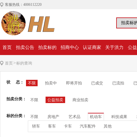
客服热线：4006112220
首页
拍卖公告
拍卖标的
招商中心
认证商家
关于洪力
公益
>
首页
标的查询
状 态：
不限
拍卖中
即将开拍
已成交
已流拍
拍卖分类：
不限
公益拍卖
商业拍卖
标的分类：
不限
房地产
艺术品
机动车
科技成果
轿车
客车
卡车
汽车配件
其他