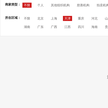
商家类型：
不限
个人
其他组织机构
慈善机构
拍卖机
所在区域：
不限
北京
上海
天津
重庆
河北
山
湖南
广东
广西
江西
四川
海南
贵