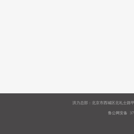
洪力总部：北京市西城区北礼士路甲9
鲁公网安备
37